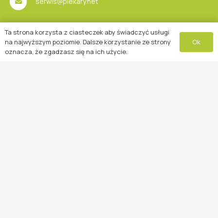
serwis@piekary.net
Ta strona korzysta z ciasteczek aby świadczyć usługi
Gwarantowany czas usunięcia awarii wynosi 12 godzin.
Ok
na najwyższym poziomie. Dalsze korzystanie ze strony
oznacza, że zgadzasz się na ich użycie.
Kontakt z nami