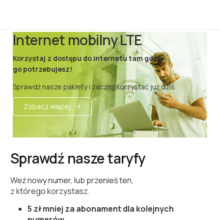
Internet mobilny LTE
T
Korzystaj z dostępu do internetu tam gdzie
Weź
go potrzebujesz!
z k
Sprawdź nasze pakiety i zacznij korzystać już dziś.
Roz
Umo
Zobacz więcej
Wie
Sprawdź nasze taryfy
Weź nowy numer, lub przenieś ten,
z którego korzystasz.
5 zł mniej za abonament dla kolejnych
numerów