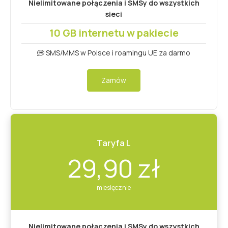
Nielimitowane połączenia i SMSy do wszystkich
sieci
10 GB internetu w pakiecie
SMS/MMS w Polsce i roamingu UE za darmo
Zamów
Taryfa L
29,90 zł
miesięcznie
Nielimitowane połączenia i SMSy do wszystkich