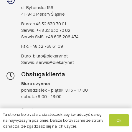
ul. Bytomska 159
41-940 Piekary Śląskie
Biuro: +48 32 630 70 01
Serwis: +48 32 630 70 02
Serwis SMS: +48 605 206 474
Fax: +48 32 768 61 09
Biuro: biuro@piekary.net
Serwis: serwis@piekary.net
Obsługa klienta
Biuro czynne:
poniedziałek – piątek: 8:15 – 17:00
sobota: 9:00 – 13:00
Serwis:
Ta strona korzysta z ciasteczek aby świadczyć usługi
poniedziałek – piątek: 9:00 – 17:00
Ok
na najwyższym poziomie. Dalsze korzystanie ze strony
sobota: 9:00 – 13:00
oznacza, że zgadzasz się na ich użycie.